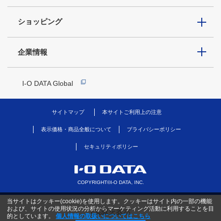
ショッピング
企業情報
I-O DATA Global
サイトマップ
本サイトご利用上の注意
表示価格・商品全般について
プライバシーポリシー
セキュリティポリシー
COPYRIGHT©I-O DATA, INC.
当サイトはクッキー(cookie)を使用します。クッキーはサイト内の一部の機能
および、サイトの使用状況の分析からマーケティング活動に利用することを目
PC版を表示
的としています。
個人情報の取扱いについてはこちら