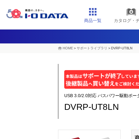
商品一覧
カタログ・
HOME
>
サポートライブラリ
>
DVRP-UT8LN
USB 3.0/2.0対応 バスパワー駆動ポ
DVRP-UT8LN