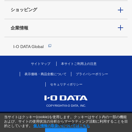
ショッピング
企業情報
I-O DATA Global
サイトマップ
本サイトご利用上の注意
表示価格・商品全般について
プライバシーポリシー
セキュリティポリシー
COPYRIGHT©I-O DATA, INC.
当サイトはクッキー(cookie)を使用します。クッキーはサイト内の一部の機能
および、サイトの使用状況の分析からマーケティング活動に利用することを目
PC版を表示
的としています。
個人情報の取扱いについてはこちら