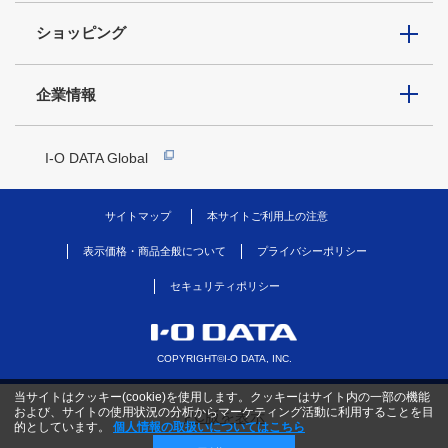
ショッピング
企業情報
I-O DATA Global
サイトマップ
本サイトご利用上の注意
表示価格・商品全般について
プライバシーポリシー
セキュリティポリシー
COPYRIGHT©I-O DATA, INC.
当サイトはクッキー(cookie)を使用します。クッキーはサイト内の一部の機能
および、サイトの使用状況の分析からマーケティング活動に利用することを目
PC版を表示
的としています。
個人情報の取扱いについてはこちら