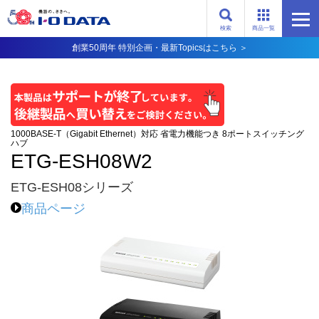
検索
商品一覧
創業50周年 特別企画・最新Topicsはこちら ＞
1000BASE-T（Gigabit Ethernet）対応 省電力機能つき 8ポートスイッチング
ハブ
ETG-ESH08W2
ETG-ESH08シリーズ
商品ページ