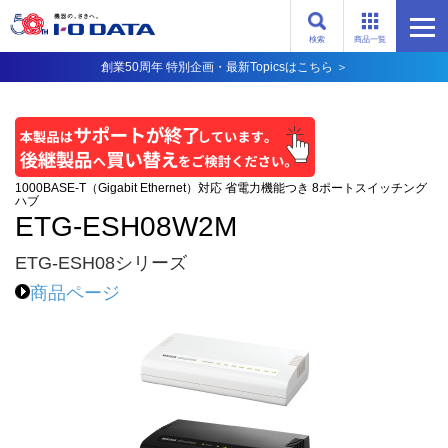
検索
商品一覧
創業50周年 特別企画・最新Topicsはこちら ＞
1000BASE-T（Gigabit Ethernet）対応 省電力機能つき 8ポートスイッチング
ハブ
ETG-ESH08W2M
ETG-ESH08シリーズ
商品ページ