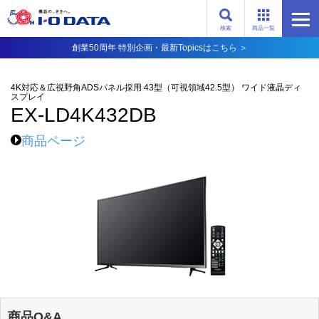
検索
商品一覧
創業50周年 特別企画・最新Topicsはこちら ＞
4K対応＆広視野角ADSパネル採用 43型（可視領域42.5型） ワイド液晶ディ
スプレイ
EX-LD4K432DB
商品ページ
商品Q&A