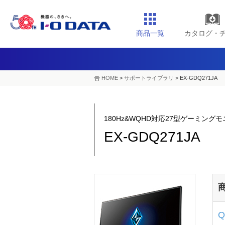
商品一覧
カタログ・
HOME
>
サポートライブラリ
>
EX-GDQ271JA
180Hz&WQHD対応27型ゲーミングモニタ
EX-GDQ271JA