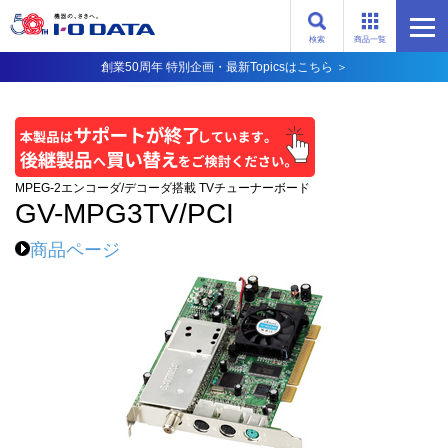
検索
商品一覧
創業50周年 特別企画・最新Topicsはこちら ＞
MPEG-2エンコーダ/デコーダ搭載 TVチューナーボード
GV-MPG3TV/PCI
商品ページ