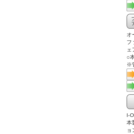
オ
フ
ェ
○
※
I
本
ョ