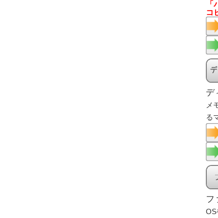
「
コ
デ
メ
る
フ
O