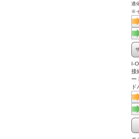
適
※
I-O
接
ー
ド