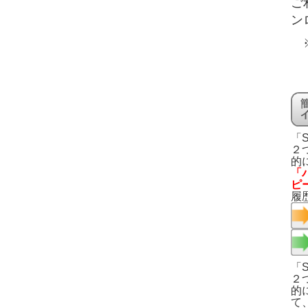
ご
ン
「S
２
的
「
ピ
履
「S
２
的
て