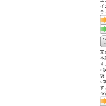
エ
イ
ラ
完
本
す
○
復
○
す
※