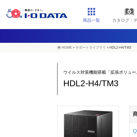
商品一覧
カタログ・
HOME
>
サポートライブラリ
>
HDL2-H4/TM3
ウイルス対策機能搭載「拡張ボリュー
HDL2-H4/TM3