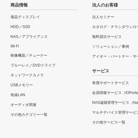
商品情報
法人のお客様
液晶ディスプレイ
法人セミナー
HDD／SSD
カタログ・チラシダウンロ
NAS／アプライアンス
無料貸出サービス
Wi-Fi
ソリューション／事例
映像機器／チューナー
アイオー・パートナー・サ
ブルーレイ／DVDドライブ
サービス
ネットワークカメラ
有償サポートサービス
USBメモリー
会員情報サービス（IOPorta
有線LAN
NAS遠隔管理サービス（Nar
オーディオ関連
マルチデバイス管理サービ
その他カテゴリー一覧
その他サービス一覧