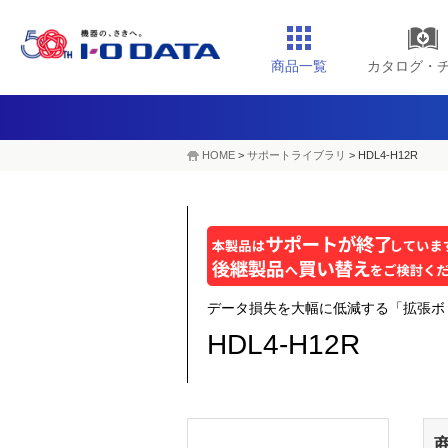
商品一覧
カタログ・
HOME
>
サポートライブラリ
>
HDL4-H12R
データ損失を大幅に低減する「拡張ボリ
HDL4-H12R