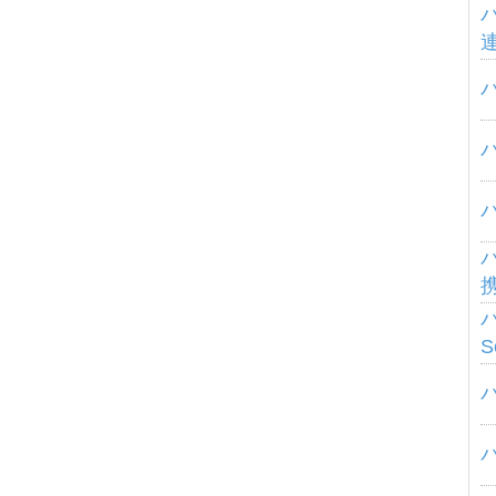
パ
パ
S
パ