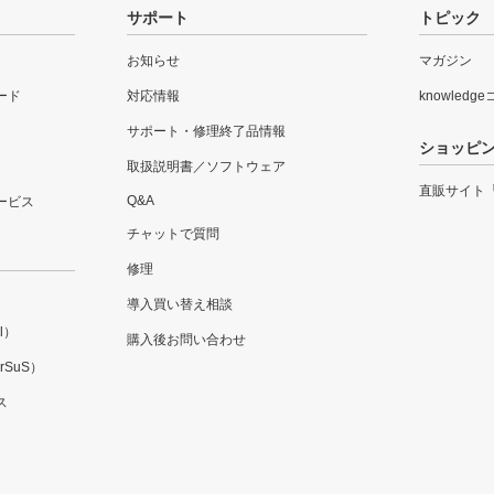
サポート
トピック
お知らせ
マガジン
ード
対応情報
knowledg
サポート・修理終了品情報
ショッピ
取扱説明書／ソフトウェア
直販サイト
Q&A
ービス
チャットで質問
修理
導入買い替え相談
l）
購入後お問い合わせ
SuS）
ス