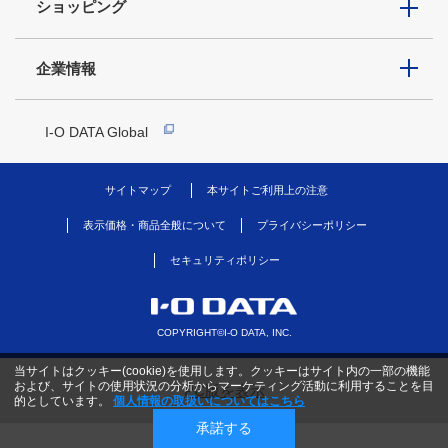
ショッピング
企業情報
I-O DATA Global
サイトマップ
本サイトご利用上の注意
表示価格・商品全般について
プライバシーポリシー
セキュリティポリシー
COPYRIGHT©I-O DATA, INC.
当サイトはクッキー(cookie)を使用します。クッキーはサイト内の一部の機能
および、サイトの使用状況の分析からマーケティング活動に利用することを目
PC版を表示
的としています。
個人情報の取扱いについてはこちら
承諾する