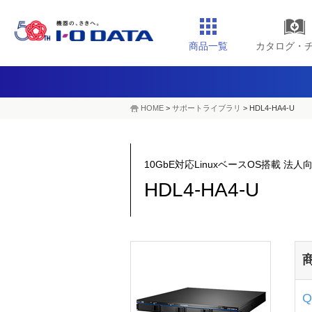
商品一覧
カタログ・
HOME
>
サポートライブラリ
>
HDL4-HA4-U
10GbE対応LinuxベースOS搭載 
HDL4-HA4-U