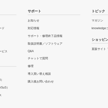
サポート
トピック
お知らせ
マガジン
ード
対応情報
knowledg
サポート・修理終了品情報
ショッピ
取扱説明書／ソフトウェア
直販サイト
Q&A
ービス
チャットで質問
修理
導入買い替え相談
l）
購入後お問い合わせ
SuS）
ス