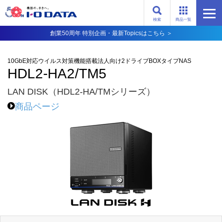
検索
商品一覧
創業50周年 特別企画・最新Topicsはこちら ＞
10GbE対応ウイルス対策機能搭載法人向け2ドライブBOXタイプNAS
HDL2-HA2/TM5
LAN DISK（HDL2-HA/TMシリーズ）
商品ページ