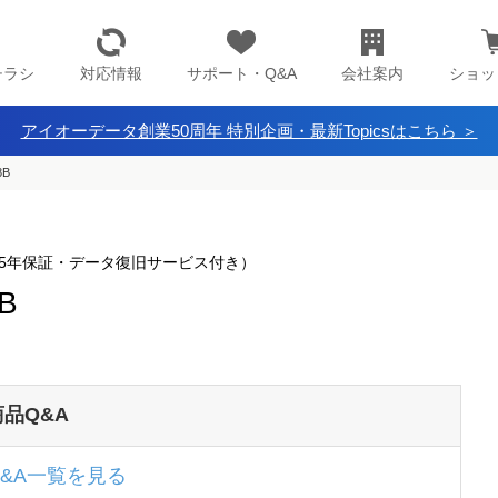
チラシ
対応情報
サポート・Q&A
会社案内
ショッ
アイオーデータ創業50周年 特別企画・最新Topicsはこちら ＞
8B
（標準5年保証・データ復旧サービス付き）
B
商品Q&A
Q&A一覧を見る