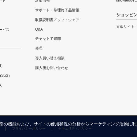
ード
対応情報
knowledg
サポート・修理終了品情報
ショッピ
取扱説明書／ソフトウェア
直販サイト
Q&A
ービス
チャットで質問
修理
導入買い替え相談
l）
購入後お問い合わせ
SuS）
ス
内の一部の機能および、サイトの使用状況の分析からマーケティング活動に
プライバシーポリシー
セキュリティポリシー