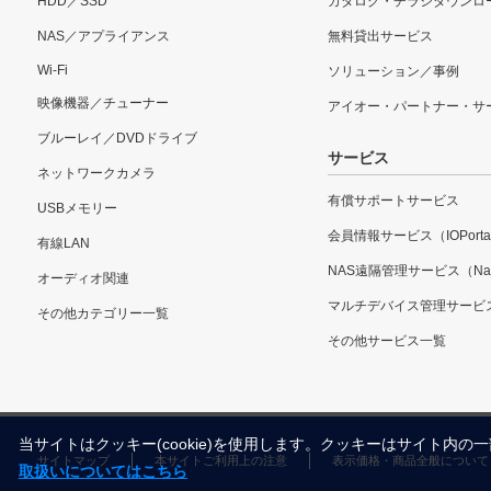
HDD／SSD
カタログ・チラシダウンロ
NAS／アプライアンス
無料貸出サービス
Wi-Fi
ソリューション／事例
映像機器／チューナー
アイオー・パートナー・サ
ブルーレイ／DVDドライブ
サービス
ネットワークカメラ
有償サポートサービス
USBメモリー
会員情報サービス（IOPorta
有線LAN
NAS遠隔管理サービス（Nar
オーディオ関連
マルチデバイス管理サービ
その他カテゴリー一覧
その他サービス一覧
当サイトはクッキー(cookie)を使用します。クッキーはサイト
サイトマップ
本サイトご利用上の注意
表示価格・商品全般について
取扱いについてはこちら