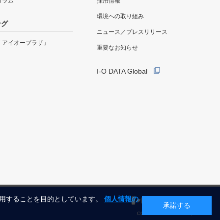
eコラム
採用情報
環境への取り組み
ング
ニュース／プレスリリース
「アイオープラザ」
重要なお知らせ
I-O DATA Global
利用することを目的としています。
個人情報の
承諾する
COPYRIGHT©I-O DATA, INC.