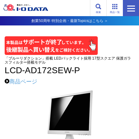
検索
商品一覧
創業50周年 特別企画・最新Topicsはこちら ＞
「ブルーリダクション」搭載 LEDバックライト採用 17型スクエア 保護ガラ
スフィルター搭載モデル
LCD-AD172SEW-P
商品ページ