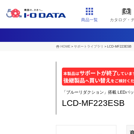
商品一覧
カタログ・
HOME
>
サポートライブラリ
>
LCD-MF223ESB
「ブルーリダクション」搭載 LEDバッ
LCD-MF223ESB