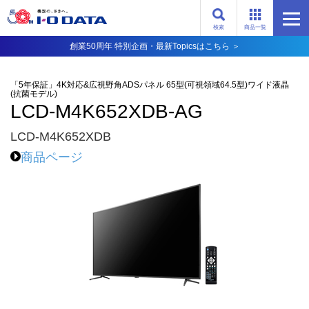
検索
商品一覧
創業50周年 特別企画・最新Topicsはこちら ＞
「5年保証」4K対応&広視野角ADSパネル 65型(可視領域64.5型)ワイド液晶
(抗菌モデル)
LCD-M4K652XDB-AG
LCD-M4K652XDB
商品ページ