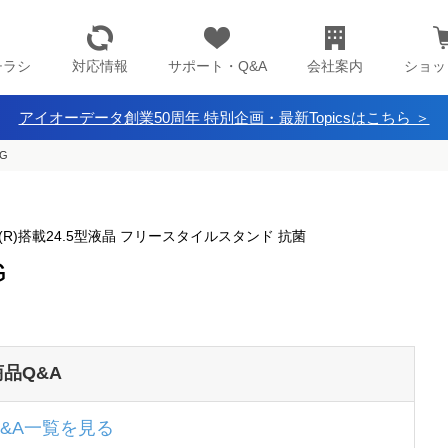
チラシ
対応情報
サポート・Q&A
会社案内
ショッ
アイオーデータ創業50周年 特別企画・最新Topicsはこちら ＞
AG
-C(R)搭載24.5型液晶 フリースタイルスタンド 抗菌
G
商品Q&A
Q&A一覧を見る