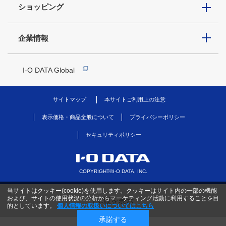
ショッピング
企業情報
I-O DATA Global
サイトマップ
本サイトご利用上の注意
表示価格・商品全般について
プライバシーポリシー
セキュリティポリシー
COPYRIGHT©I-O DATA, INC.
当サイトはクッキー(cookie)を使用します。クッキーはサイト内の一部の機能
および、サイトの使用状況の分析からマーケティング活動に利用することを目
PC版を表示
的としています。
個人情報の取扱いについてはこちら
承諾する