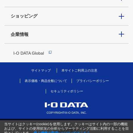
ショッピング
企業情報
I-O DATA Global
サイトマップ
本サイトご利用上の注意
表示価格・商品全般について
プライバシーポリシー
セキュリティポリシー
COPYRIGHT©I-O DATA, INC.
当サイトはクッキー(cookie)を使用します。クッキーはサイト内の一部の機能
および、サイトの使用状況の分析からマーケティング活動に利用することを目
PC版を表示
的としています。
個人情報の取扱いについてはこちら