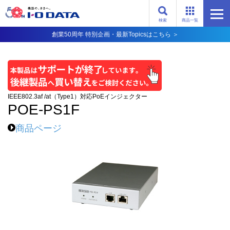
検索
商品一覧
創業50周年 特別企画・最新Topicsはこちら ＞
IEEE802.3af /at（Type1）対応PoEインジェクター
POE-PS1F
商品ページ