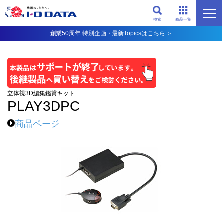
検索
商品一覧
創業50周年 特別企画・最新Topicsはこちら ＞
立体視3D編集鑑賞キット
PLAY3DPC
商品ページ