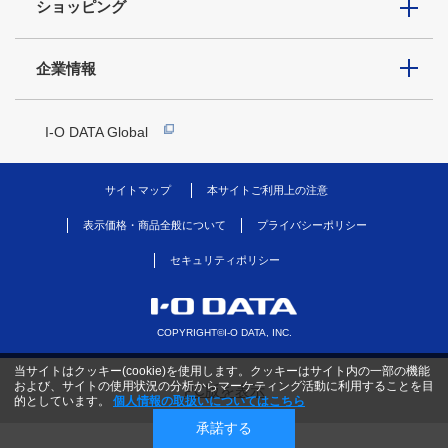
ショッピング
企業情報
I-O DATA Global
サイトマップ
本サイトご利用上の注意
表示価格・商品全般について
プライバシーポリシー
セキュリティポリシー
COPYRIGHT©I-O DATA, INC.
当サイトはクッキー(cookie)を使用します。クッキーはサイト内の一部の機能
および、サイトの使用状況の分析からマーケティング活動に利用することを目
PC版を表示
的としています。
個人情報の取扱いについてはこちら
承諾する