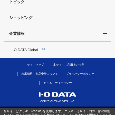
トピック
ショッピング
企業情報
I-O DATA Global
サイトマップ
本サイトご利用上の注意
表示価格・商品全般について
プライバシーポリシー
セキュリティポリシー
COPYRIGHT©I-O DATA, INC.
当サイトはクッキー(cookie)を使用します。クッキーはサイト内の一部の機能
および、サイトの使用状況の分析からマーケティング活動に利用することを目