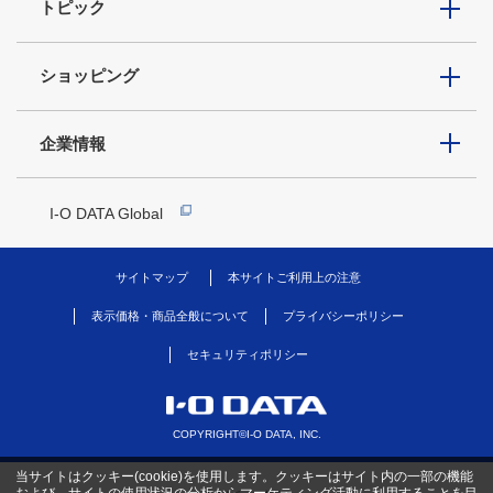
トピック
ショッピング
企業情報
I-O DATA Global
サイトマップ
本サイトご利用上の注意
表示価格・商品全般について
プライバシーポリシー
セキュリティポリシー
COPYRIGHT©I-O DATA, INC.
当サイトはクッキー(cookie)を使用します。クッキーはサイト内の一部の機能
および、サイトの使用状況の分析からマーケティング活動に利用することを目