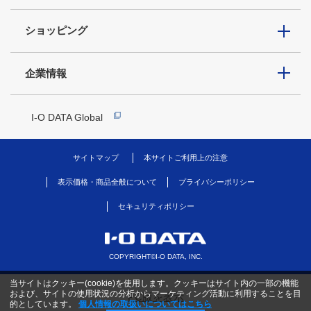
ショッピング
企業情報
I-O DATA Global
サイトマップ
本サイトご利用上の注意
表示価格・商品全般について
プライバシーポリシー
セキュリティポリシー
COPYRIGHT©I-O DATA, INC.
当サイトはクッキー(cookie)を使用します。クッキーはサイト内の一部の機能
および、サイトの使用状況の分析からマーケティング活動に利用することを目
PC版を表示
的としています。
個人情報の取扱いについてはこちら