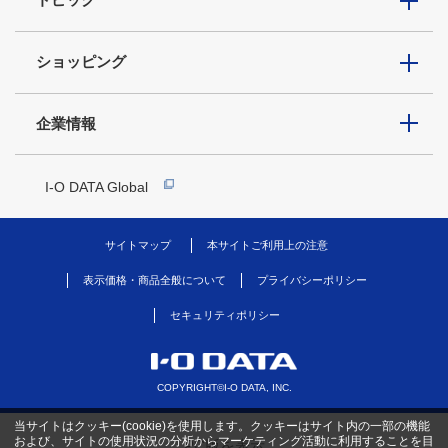
ショッピング
企業情報
I-O DATA Global
サイトマップ
本サイトご利用上の注意
表示価格・商品全般について
プライバシーポリシー
セキュリティポリシー
COPYRIGHT©I-O DATA, INC.
当サイトはクッキー(cookie)を使用します。クッキーはサイト内の一部の機能
および、サイトの使用状況の分析からマーケティング活動に利用することを目
PC版を表示