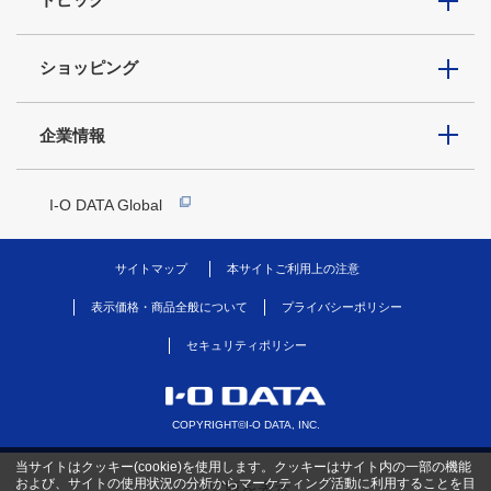
ショッピング
企業情報
I-O DATA Global
サイトマップ
本サイトご利用上の注意
表示価格・商品全般について
プライバシーポリシー
セキュリティポリシー
COPYRIGHT©I-O DATA, INC.
当サイトはクッキー(cookie)を使用します。クッキーはサイト内の一部の機能
および、サイトの使用状況の分析からマーケティング活動に利用することを目
PC版を表示