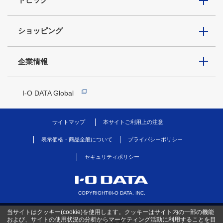
ショッピング
企業情報
I-O DATA Global
サイトマップ
本サイトご利用上の注意
表示価格・商品全般について
プライバシーポリシー
セキュリティポリシー
COPYRIGHT©I-O DATA, INC.
当サイトはクッキー(cookie)を使用します。クッキーはサイト内の一部の機能
および、サイトの使用状況の分析からマーケティング活動に利用することを目
PC版を表示