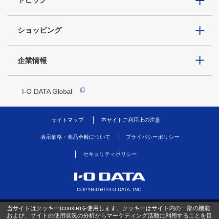
ショッピング
企業情報
I-O DATA Global
サイトマップ
本サイトご利用上の注意
表示価格・商品全般について
プライバシーポリシー
セキュリティポリシー
COPYRIGHT©I-O DATA, INC.
当サイトはクッキー(cookie)を使用します。クッキーはサイト内の一部の機能
および、サイトの使用状況の分析からマーケティング活動に利用することを目
PC版を表示