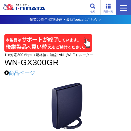
検索
商品一覧
創業50周年 特別企画・最新Topicsはこちら ＞
11n対応300Mbps（規格値）無線LAN（Wi-Fi）ルーター
WN-GX300GR
商品ページ