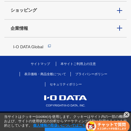
ショッピング
企業情報
I-O DATA Global
サイトマップ
本サイトご利用上の注意
表示価格・商品全般について
プライバシーポリシー
セキュリティポリシー
COPYRIGHT©I-O DATA, INC.
当サイトはクッキー(cookie)を使用します。クッキーはサイト内の一部の機能
および、サイトの使用状況の分析からマーケティング活動に利用することを目
PC版を表示
的としています。
個人情報の取扱いについてはこちら