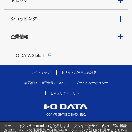
トピック
ショッピング
企業情報
I-O DATA Global
サイトマップ
本サイトご利用上の注意
表示価格・商品全般について
プライバシーポリシー
セキュリティポリシー
COPYRIGHT©I-O DATA, INC.
当サイトはクッキー(cookie)を使用します。クッキーはサイト内の一部の機能
および、サイトの使用状況の分析からマーケティング活動に利用することを目
PC版を表示