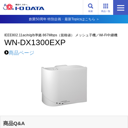
検索
商品一覧
創業50周年 特別企画・最新Topicsはこちら ＞
IEEE802.11ac/n/g/b準拠 867Mbps（規格値） メッシュ子機／Wi-Fi中継機
WN-DX1300EXP
商品ページ
商品Q&A