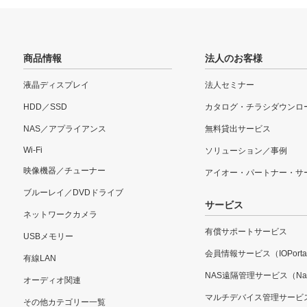
商品情報
法人のお客様
液晶ディスプレイ
法人セミナー
HDD／SSD
カタログ・チラシダウンロ
NAS／アプライアンス
無料貸出サービス
Wi-Fi
ソリューション／事例
映像機器／チューナー
アイオー・パートナー・サ
ブルーレイ／DVDドライブ
サービス
ネットワークカメラ
有償サポートサービス
USBメモリー
会員情報サービス（IOPorta
有線LAN
NAS遠隔管理サービス（Nar
オーディオ関連
マルチデバイス管理サービ
その他カテゴリー一覧