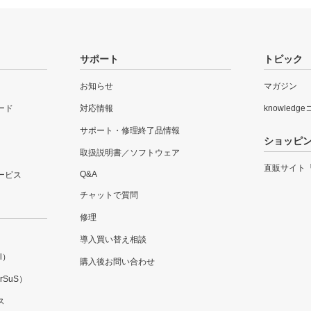
サポート
トピック
お知らせ
マガジン
ード
対応情報
knowledg
サポート・修理終了品情報
ショッピ
取扱説明書／ソフトウェア
直販サイト
Q&A
ービス
チャットで質問
修理
導入買い替え相談
l）
購入後お問い合わせ
SuS）
ス