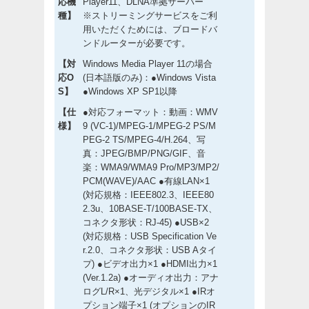
応機
Player11、DLNA準拠サーバー
種】
※ストリーミングサービスをご利
用いただくためには、ブロードバ
ンドルーターが必要です。
【対
Windows Media Player 11の場合
応O
(日本語版のみ)：●Windows Vista
S】
●Windows XP SP1以降
【仕
●対応フォーマット：動画：WMV
様】
9 (VC-1)/MPEG-1/MPEG-2 PS/M
PEG-2 TS/MPEG-4/H.264、写
真：JPEG/BMP/PNG/GIF、音
楽：WMA9/WMA9 Pro/MP3/MP2/
PCM(WAVE)/AAC ●有線LAN×1
(対応規格：IEEE802.3、IEEE80
2.3u、10BASE-T/100BASE-TX、
コネクタ形状：RJ-45) ●USB×2
(対応規格：USB Specification Ve
r.2.0、コネクタ形状：USB Aタイ
プ) ●ビデオ出力×1 ●HDMI出力×1
(Ver.1.2a) ●オーディオ出力：アナ
ログL/R×1、光デジタル×1 ●IRオ
プション端子×1 (オプションのIR