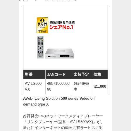
型番
JANコード
出荷予定
価格
AV-LS500
49571800803
好評発売
\21,000
VX
90
中
AV
eL-
L
iving
S
olution
500
series
V
ideo on
demand type
X
好評発売中のネットワークメディアプレーヤー
「リンクプレーヤー(型番：AV-LS500VX)」が、
新たにインターネットの動画共有サービスに対