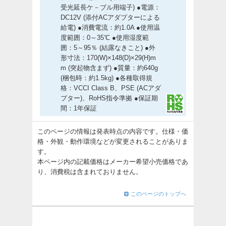
受光延長ケ－ブル用端子) ●電源：
DC12V (添付ACアダプターによる
給電) ●消費電流：約1.0A ●使用温
度範囲：0～35℃ ●使用湿度範
囲：5～95％ (結露なきこと) ●外
形寸法：170(W)×148(D)×29(H)m
m (突起物含まず) ●質量：約640g
(梱包時：約1.5kg) ●各種取得規
格：VCCI Class B、PSE (ACアダ
プター)、RoHS指令準拠 ●保証期
間：1年保証
このページの情報は発表時点の内容です。仕様・価
格・外観・動作環境などが変更されることがありま
す。
本ページ内の記載価格はメーカー希望小売価格であ
り、消費税は含まれておりません。
このページのトップへ