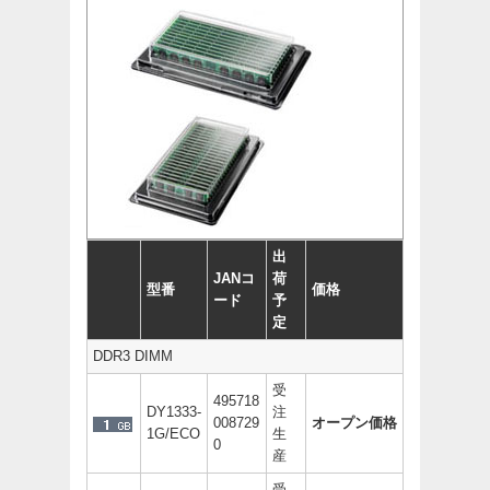
出
JANコ
荷
型番
価格
ード
予
定
DDR3 DIMM
受
495718
DY1333-
注
008729
オープン価格
1G/ECO
生
0
産
受