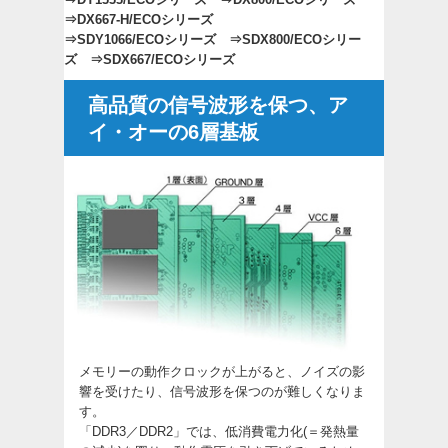
⇒
DX667-H/ECOシリーズ
⇒
SDY1066/ECOシリーズ
⇒
SDX800/ECOシリー
ズ
⇒
SDX667/ECOシリーズ
高品質の信号波形を保つ、ア
イ・オーの6層基板
メモリーの動作クロックが上がると、ノイズの影
響を受けたり、信号波形を保つのが難しくなりま
す。
「DDR3／DDR2」では、低消費電力化(＝発熱量