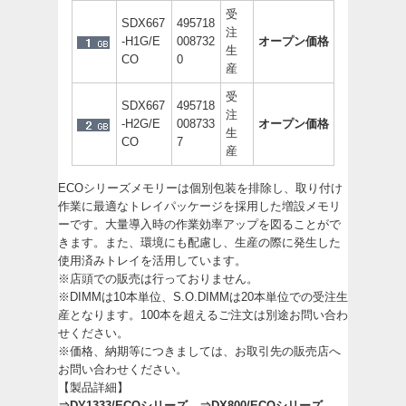
受
SDX667
495718
注
-H1G/E
008732
オープン価格
生
CO
0
産
受
SDX667
495718
注
-H2G/E
008733
オープン価格
生
CO
7
産
ECOシリーズメモリーは個別包装を排除し、取り付け
作業に最適なトレイパッケージを採用した増設メモリ
ーです。大量導入時の作業効率アップを図ることがで
きます。また、環境にも配慮し、生産の際に発生した
使用済みトレイを活用しています。
※店頭での販売は行っておりません。
※DIMMは10本単位、S.O.DIMMは20本単位での受注生
産となります。100本を超えるご注文は別途お問い合わ
せください。
※価格、納期等につきましては、お取引先の販売店へ
お問い合わせください。
【製品詳細】
⇒
DY1333/ECOシリーズ
⇒
DX800/ECOシリーズ