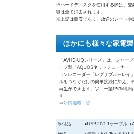
※ハードディスクを使用する際は、登
容は全て消去されます。
※上記は目安であり、放送のレートや
ほかにも様々な家電製
「AVHD-UQシリーズ」は、シャープ
ープ製「AQUOSネットチューナー
ョンレコーダー「レグザブルーレイ
ルをつなぐだけの簡単接続に加え、
再生ができます。ソニー製PS3®用地
す。
⇒
対応機種一覧
添付品
●USB2.0/1.1ケーブル
仕様
●質量：約1.2kg ※本体