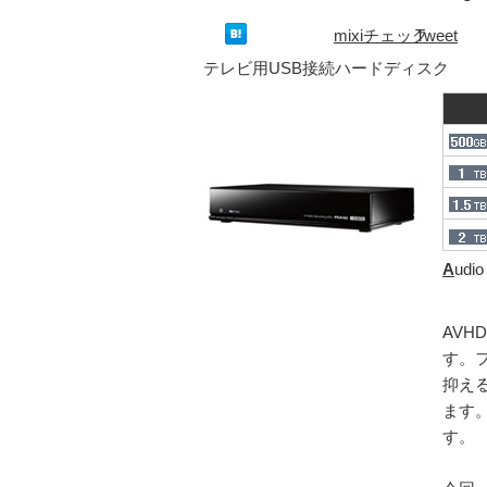
mixiチェック
Tweet
テレビ用USB接続ハードディスク
A
udi
AVH
す。
抑え
ます
す。