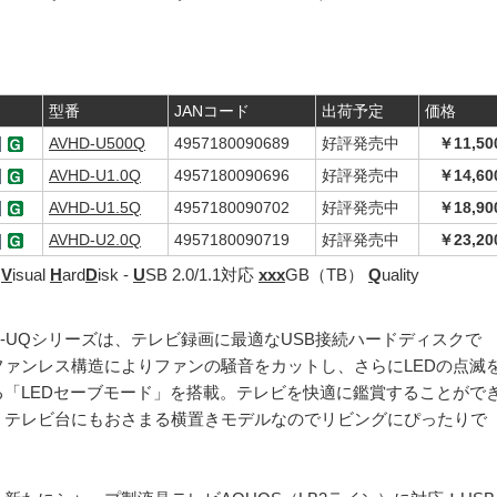
型番
JANコード
出荷予定
価格
AVHD-U500Q
4957180090689
好評発売中
￥11,50
AVHD-U1.0Q
4957180090696
好評発売中
￥14,60
AVHD-U1.5Q
4957180090702
好評発売中
￥18,90
AVHD-U2.0Q
4957180090719
好評発売中
￥23,20
o
V
isual
H
ard
D
isk -
U
SB 2.0/1.1対応
xxx
GB（TB）
Q
uality
D-UQシリーズは、テレビ録画に最適なUSB接続ハードディスクで
ファンレス構造によりファンの騒音をカットし、さらにLEDの点滅
る「LEDセーブモード」を搭載。テレビを快適に鑑賞することがで
。テレビ台にもおさまる横置きモデルなのでリビングにぴったりで