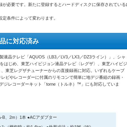
録が必要です。新たに登録するとハードディスクに保存されている
設定条件によって変わります。
品に対応済み
製液晶テレビ「AQUOS（LB3／LV3／LX3／DZ3ライン）」、シャ
」をはじめ、東芝ハイビジョン液晶テレビ〈レグザ〉、東芝ハイビ
」、東芝レグザチューナーからの直接録画に対応。いずれもケーブ
テレビやレコーダーに付属のリモコンで簡単に地デジ番組の録画・
デジレコーダーキット「torne（トルネ）™」にも対応していま
（A-B、2m）1本 ●ACアダプター
のみ（梱包時：約1.4kg） ●外形寸法：約196（W）