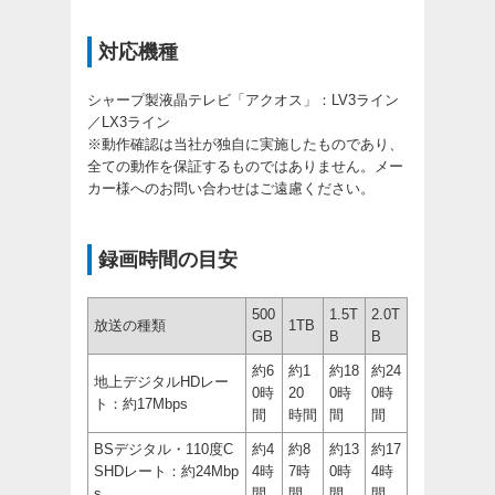
対応機種
シャープ製液晶テレビ「アクオス」：LV3ライン
／LX3ライン
※動作確認は当社が独自に実施したものであり、
全ての動作を保証するものではありません。メー
カー様へのお問い合わせはご遠慮ください。
録画時間の目安
500
1.5T
2.0T
放送の種類
1TB
GB
B
B
約6
約1
約18
約24
地上デジタルHDレー
0時
20
0時
0時
ト：約17Mbps
間
時間
間
間
BSデジタル・110度C
約4
約8
約13
約17
SHDレート：約24Mbp
4時
7時
0時
4時
s
間
間
間
間