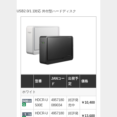
USB2.0/1.1対応 外付型ハードディスク
JANコー
出荷予
型番
価格
ド
定
ホワイト
HDCR-U
4957180
好評発
￥10,400
500E
089034
売中
HDCR-U
4957180
好評発
￥13,600