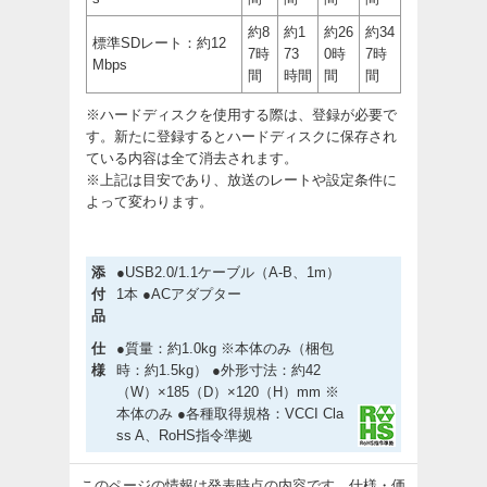
約8
約1
約26
約34
標準SDレート：約12
7時
73
0時
7時
Mbps
間
時間
間
間
※ハードディスクを使用する際は、登録が必要で
す。新たに登録するとハードディスクに保存され
ている内容は全て消去されます。
※上記は目安であり、放送のレートや設定条件に
よって変わります。
添
●USB2.0/1.1ケーブル（A-B、1m）
付
1本 ●ACアダプター
品
仕
●質量：約1.0kg ※本体のみ（梱包
様
時：約1.5kg） ●外形寸法：約42
（W）×185（D）×120（H）mm ※
本体のみ ●各種取得規格：VCCI Cla
ss A、RoHS指令準拠
このページの情報は発表時点の内容です。仕様・価