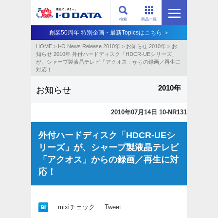
検索
商品一覧
創業50周年 特別企画・最新Topicsはこちら ＞
HOME
>
I-O News Release 2010年
>
お知らせ 2010年
>
お
知らせ 2010年 外付ハードディスク「HDCR-UEシリーズ」
が、シャープ製液晶テレビ「アクオス」からの録画／再生に
対応！
2010年
お知らせ
2010年07月14日 10-NR131
外付ハードディスク「HDCR-UEシ
リーズ」が、シャープ製液晶テレビ
「アクオス」からの録画／再生に対
応！
mixiチェック
Tweet