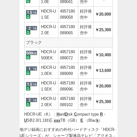
1.0E
089041
売中
HDCR-U
4957180
好評発
￥20,000
1.5E
089058
売中
HDCR-U
4957180
好評発
￥25,300
2.0E
089065
売中
ブラック
HDCR-U
4957180
好評発
￥10,400
500EK
089072
売中
HDCR-U
4957180
好評発
￥13,600
1.0EK
089089
売中
HDCR-U
4957180
好評発
￥20,000
1.5EK
089096
売中
HDCR-U
4957180
好評発
￥25,300
2.0EK
089102
売中
HDCR-UE（K）：
H
ard
D
isk
C
ompact type
R
-
U
SB2.0/1.1対応
xxx
TB（GB）
E
（Blac
k
）
地デジ録画におすすめの外付ハードディスク「HDCR-
UEシリーズ」が、シャープ製液晶テレビ「アクオス」