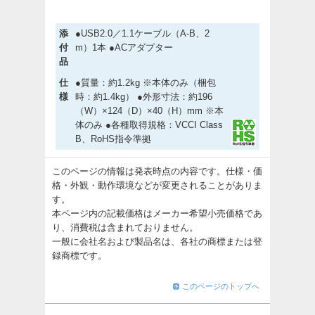
添
●USB2.0／1.1ケーブル（A-B、2
付
m）1本 ●ACアダプター
品
仕
●質量：約1.2kg ※本体のみ（梱包
様
時：約1.4kg） ●外形寸法：約196
（W）×124（D）×40（H）mm ※本
体のみ ●各種取得規格：VCCI Class
B、RoHS指令準拠
このページの情報は発表時点の内容です。仕様・価
格・外観・動作環境などが変更されることがありま
す。
本ページ内の記載価格はメーカー希望小売価格であ
り、消費税は含まれておりません。
一般に会社名および製品名は、各社の商標または登
録商標です。
このページのトップへ