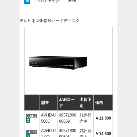
mixiチェック
Tweet
テレビ用USB接続ハードディスク
JANコー
出荷予
型番
価格
ド
定
AVHD-U
49571800
好評発
￥11,500
500Q
90689
売中
AVHD-U
49571800
好評発
￥14,600
1.0Q
90696
売中