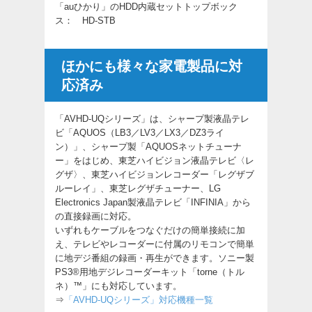
「auひかり」のHDD内蔵セットトップボック
ス： HD-STB
ほかにも様々な家電製品に対
応済み
「AVHD-UQシリーズ」は、シャープ製液晶テレ
ビ「AQUOS（LB3／LV3／LX3／DZ3ライ
ン）」、シャープ製「AQUOSネットチューナ
ー」をはじめ、東芝ハイビジョン液晶テレビ〈レ
グザ〉、東芝ハイビジョンレコーダー「レグザブ
ルーレイ」、東芝レグザチューナー、LG
Electronics Japan製液晶テレビ「INFINIA」から
の直接録画に対応。
いずれもケーブルをつなぐだけの簡単接続に加
え、テレビやレコーダーに付属のリモコンで簡単
に地デジ番組の録画・再生ができます。ソニー製
PS3®用地デジレコーダーキット「torne（トル
ネ）™」にも対応しています。
⇒
「AVHD-UQシリーズ」対応機種一覧