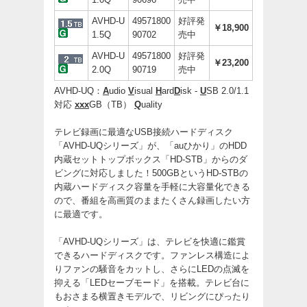
AVHD-U
49571800
好評発
￥18,900
1.5Q
90702
売中
AVHD-U
49571800
好評発
￥23,200
2.0Q
90719
売中
AVHD-UQ：
A
udio
V
isual
H
ard
D
isk -
U
SB 2.0/1.1
対応
xxx
GB（TB）
Q
uality
テレビ録画に最適なUSB接続ハードディスク
「AVHD-UQシリーズ」が、「auひかり」のHDD
内蔵セットトップボックス「HD-STB」からのダ
ビングに対応しました！500GBというHD-STBの
内蔵ハードディスク容量を手軽に大容量化できる
ので、番組を高画質のままたくさん録画したい方
に最適です。
「AVHD-UQシリーズ」は、テレビを快適に鑑賞
できるハードディスクです。ファンレス構造によ
りファンの騒音をカットし、さらにLEDの点滅を
抑える「LEDセーブモード」を搭載。テレビ台に
もおさまる横置きモデルで、リビングにぴったり