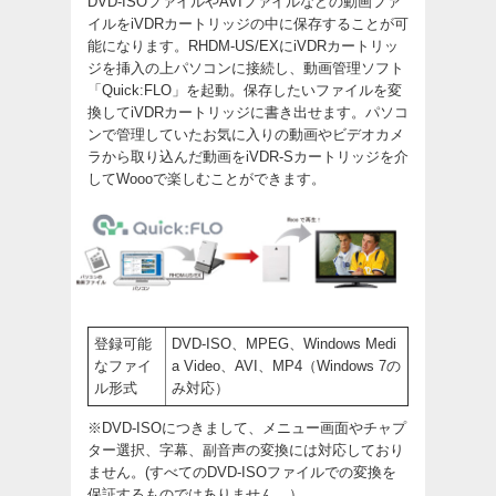
DVD-ISOファイルやAVIファイルなどの動画ファ
イルをiVDRカートリッジの中に保存することが可
能になります。RHDM-US/EXにiVDRカートリッ
ジを挿入の上パソコンに接続し、動画管理ソフト
「Quick:FLO」を起動。保存したいファイルを変
換してiVDRカートリッジに書き出せます。パソコ
ンで管理していたお気に入りの動画やビデオカメ
ラから取り込んだ動画をiVDR-Sカートリッジを介
してWoooで楽しむことができます。
登録可能
DVD-ISO、MPEG、Windows Medi
なファイ
a Video、AVI、MP4（Windows 7の
ル形式
み対応）
※DVD-ISOにつきまして、メニュー画面やチャプ
ター選択、字幕、副音声の変換には対応しており
ません。(すべてのDVD-ISOファイルでの変換を
保証するものではありません。）