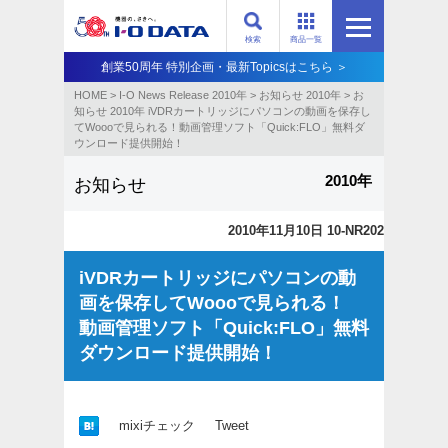
検索
商品一覧
創業50周年 特別企画・最新Topicsはこちら ＞
HOME
>
I-O News Release 2010年
>
お知らせ 2010年
>
お
知らせ 2010年 iVDRカートリッジにパソコンの動画を保存し
てWoooで見られる！動画管理ソフト「Quick:FLO」無料ダ
ウンロード提供開始！
2010年
お知らせ
2010年11月10日 10-NR202
iVDRカートリッジにパソコンの動
画を保存してWoooで見られる！
動画管理ソフト「Quick:FLO」無料
ダウンロード提供開始！
mixiチェック
Tweet