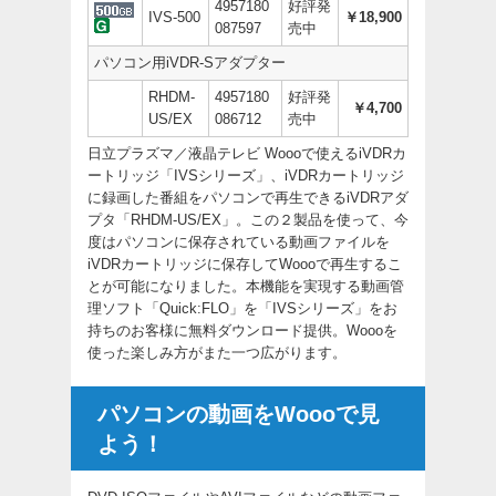
4957180
好評発
IVS-500
￥18,900
087597
売中
パソコン用iVDR-Sアダプター
RHDM-
4957180
好評発
￥4,700
US/EX
086712
売中
日立プラズマ／液晶テレビ Woooで使えるiVDRカ
ートリッジ「IVSシリーズ」、iVDRカートリッジ
に録画した番組をパソコンで再生できるiVDRアダ
プタ「RHDM-US/EX」。この２製品を使って、今
度はパソコンに保存されている動画ファイルを
iVDRカートリッジに保存してWoooで再生するこ
とが可能になりました。本機能を実現する動画管
理ソフト「Quick:FLO」を「IVSシリーズ」をお
持ちのお客様に無料ダウンロード提供。Woooを
使った楽しみ方がまた一つ広がります。
パソコンの動画をWoooで見
よう！