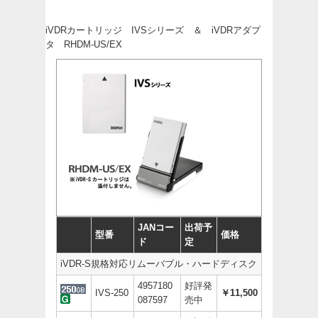
iVDRカートリッジ IVSシリーズ ＆ iVDRアダプ
タ RHDM-US/EX
JANコー
出荷予
型番
価格
ド
定
iVDR-S規格対応リムーバブル・ハードディスク
4957180
好評発
IVS-250
￥11,500
087597
売中