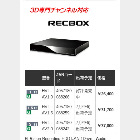
JANコー
型番
出荷予定
価格
ド
HVL-
4957180
好評発売
￥26,400
AV1.0
088266
中
HVL-
4957180
7月中旬
￥31,700
AV1.5
088259
出荷予定
HVL-
4957180
7月中旬
￥37,000
AV2.0
088242
出荷予定
H
i
V
ision Recording HDD
L
AN 1Drive
-
A
udio