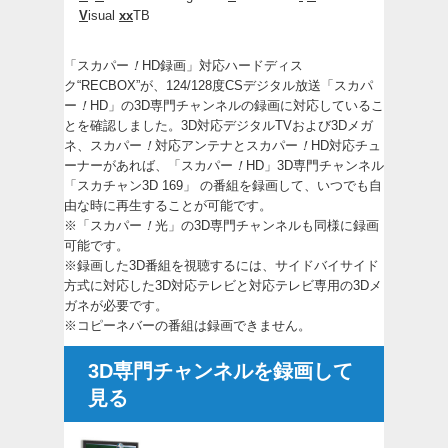
V
isual
xx
TB
「スカパー
！
HD録画」対応ハードディス
ク“RECBOX”が、124/128度CSデジタル放送「スカパ
ー
！
HD」の3D専門チャンネルの録画に対応しているこ
とを確認しました。3D対応デジタルTVおよび3Dメガ
ネ、スカパー
！
対応アンテナとスカパー
！
HD対応チュ
ーナーがあれば、「スカパー
！
HD」3D専門チャンネル
「スカチャン3D 169」 の番組を録画して、いつでも自
由な時に再生することが可能です。
※「スカパー
！
光」の3D専門チャンネルも同様に録画
可能です。
※録画した3D番組を視聴するには、サイドバイサイド
方式に対応した3D対応テレビと対応テレビ専用の3Dメ
ガネが必要です。
※コピーネバーの番組は録画できません。
3D専門チャンネルを録画して
見る