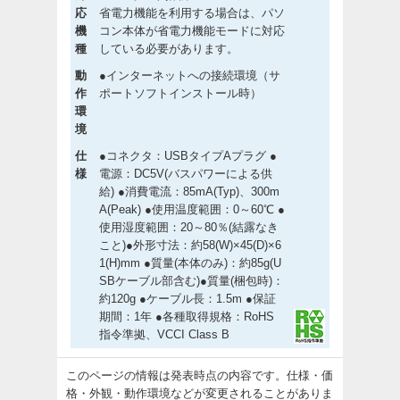
応
省電力機能を利用する場合は、パソ
機
コン本体が省電力機能モードに対応
種
している必要があります。
動
●インターネットへの接続環境（サ
作
ポートソフトインストール時）
環
境
仕
●コネクタ：USBタイプAプラグ ●
様
電源：DC5V(バスパワーによる供
給) ●消費電流：85mA(Typ)、300m
A(Peak) ●使用温度範囲：0～60℃ ●
使用湿度範囲：20～80％(結露なき
こと)●外形寸法：約58(W)×45(D)×6
1(H)mm ●質量(本体のみ)：約85g(U
SBケーブル部含む)●質量(梱包時)：
約120g ●ケーブル長：1.5m ●保証
期間：1年 ●各種取得規格：RoHS
指令準拠、VCCI Class B
このページの情報は発表時点の内容です。仕様・価
格・外観・動作環境などが変更されることがありま