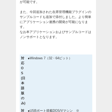
が可能です。
また、今回追加された在席管理機能プラグインの
サンプルコードも追加で添付しました。より簡単
にアプリケーション連携の開発が可能になりま
す。
なお本アプリケーションおよびサンプルコードは
ノンサポートとなります。
対
●Windows 7（32・64ビット）
応
O
S
(日
本
語
版
の
み)
対
●USBポート搭載DOS/Vマシン ※