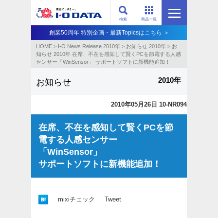
検索
商品一覧
創業50周年 特別企画・最新Topicsはこちら ＞
HOME
>
I-O News Release 2010年
>
お知らせ 2010年
>
お
知らせ 2010年 在席、不在を感知して賢くPCを節電する人感
センサー「WinSensor」 サポートソフトに新機能追加！
2010年
お知らせ
2010年05月26日 10-NR094
在席、不在を感知して賢くPCを節
電する人感センサー
「WinSensor」
サポートソフトに新機能追加！
mixiチェック
Tweet