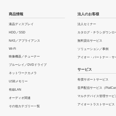
商品情報
法人のお客様
液晶ディスプレイ
法人セミナー
HDD／SSD
カタログ・チラシダウンロ
NAS／アプライアンス
無料貸出サービス
Wi-Fi
ソリューション／事例
映像機器／チューナー
アイオー・パートナー・サ
ブルーレイ／DVDドライブ
サービス
ネットワークカメラ
有償サポートサービス
USBメモリー
音声配信サービス（PlatCas
有線LAN
マルチデバイス管理サービ
オーディオ関連
アイオートラストサービス
その他カテゴリー一覧