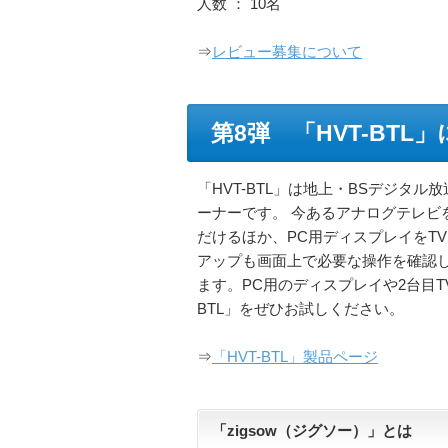
人数 ： 10名
⇒
レビュー募集について
第8弾 「HVT-BTL
「HVT-BTL」は地上・BSデジタ
ーナーです。 今あるアナログテレビ
だけるほか、PC用ディスプレイをT
アップも画面上で必要な操作を確認
ます。PC用のディスプレイや2台目T
BTL」をぜひお試しください。
⇒
「HVT-BTL」製品ページ
「zigsow（ジグソー）」とは