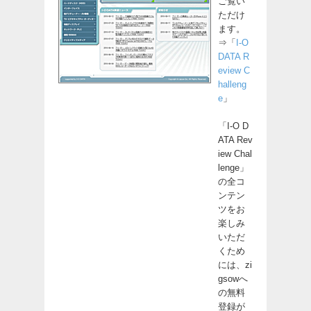
ご覧い
ただけ
ます。
⇒「
I-O
DATA R
eview C
halleng
e
」
「I-O D
ATA Rev
iew Chal
lenge」
の全コ
ンテン
ツをお
楽しみ
いただ
くため
には、zi
gsowへ
の無料
登録が