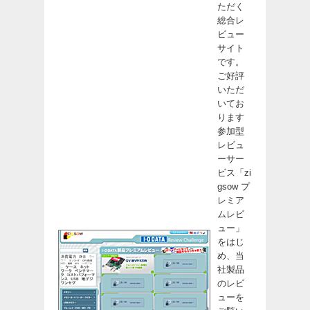
ただく
総合レ
ビュー
サイト
です。
ご好評
いただ
いてお
ります
参加型
レビュ
ーサー
ビス「zi
gsow プ
レミア
ムレビ
ュー」
をはじ
め、当
社製品
のレビ
ューを