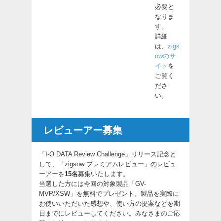
必要と
なりま
す。
詳細
は、
zigs
owのサ
イト
を
ご覧く
ださ
い。
レビューアー募集
「I-O DATA Review Challenge」リリース記念と
して、「zigsow プレミアムレビュー」のレビュ
ーアーを
15名
募集いたします。
当選した方には今回の対象製品「GV-
MVP/XSW」を無料でプレゼント。製品を実際に
お使いいただいた感想や、使い方の提案などを期
日までにレビューしてください。みなさまのご応