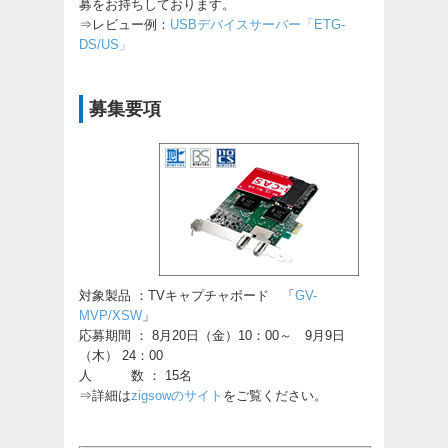
募をお持ちしております。
⇒レビュー例：
USBデバイスサーバー「ETG-
DS/US」
募集要項
対象製品 ：TVキャプチャボード 「
GV-
MVP/XSW
」
応募期間 ： 8月20日（金）10：00～ 9月9日
（木） 24：00
人 数 ： 15名
⇒詳細は
zigsowのサイト
をご覧ください。