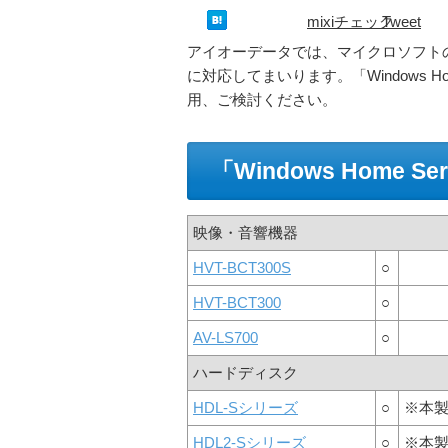
mixiチェック
Tweet
アイオーデータでは、マイクロソフトの最新ホ
に対応してまいります。「Windows H
用、ご検討ください。
「Windows Home S
映像・音響機器
HVT-BCT300S
○
HVT-BCT300
○
AV-LS700
○
ハードディスク
HDL-Sシリーズ
○
※本
HDL2-Sシリーズ
○
※本