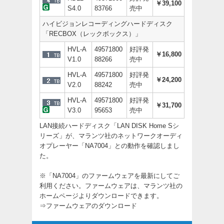
￥39,100
S4.0
83766
売中
ハイビジョンレコーディングハードディスク
「RECBOX（レックボックス）」
HVL-A
49571800
好評発
￥16,800
V1.0
88266
売中
HVL-A
49571800
好評発
￥24,200
V2.0
88242
売中
HVL-A
49571800
好評発
￥31,700
V3.0
95653
売中
LAN接続ハードディスク「LAN DISK Home Sシ
リーズ」が、マランツ社のネットワークオーディ
オプレーヤー「NA7004」との動作を確認しまし
た。
※「NA7004」のファームウェアを最新にしてご
利用ください。ファームウェアは、マランツ社の
ホームページよりダウンロードできます。
⇒
ファームウェアのダウンロード