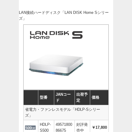
LAN接続ハードディスク「LAN DISK Home Sシリー
ズ」
JANコー
出荷予
型番
価格
ド
定
省電力・ファンレスモデル「HDLP-Sシリー
ズ」
HDLP-
49571800
好評発
￥17,800
S500
86675
売中