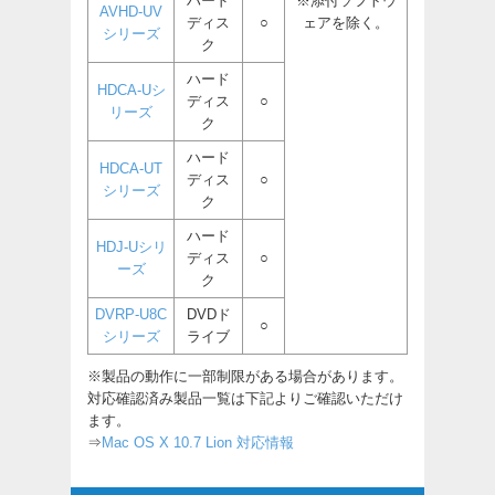
ハード
※添付ソフトウ
AVHD-UV
ディス
○
ェアを除く。
シリーズ
ク
ハード
HDCA-Uシ
ディス
○
リーズ
ク
ハード
HDCA-UT
ディス
○
シリーズ
ク
ハード
HDJ-Uシリ
ディス
○
ーズ
ク
DVRP-U8C
DVDド
○
シリーズ
ライブ
※製品の動作に一部制限がある場合があります。
対応確認済み製品一覧は下記よりご確認いただけ
ます。
⇒
Mac OS X 10.7 Lion 対応情報