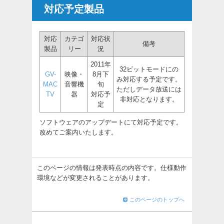
対応予定製品
対応
カテゴ
対応状
備考
製品
リー
況
2011年
32ビットモードにの
GV-
映像・
8月下
み対応する予定です。
MAC
音響機
旬
ただしデータ放送には
TV
器
対応予
非対応となります。
定
ソフトウェアのアップデートにて対応予定です。
改めてご案内いたします。
このページの情報は発表時点の内容です。仕様動作
環境などが変更されることがあります。
このページのトップへ