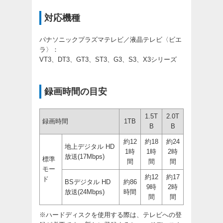
対応機種
パナソニックプラズマテレビ／液晶テレビ〈ビエ
ラ〉：
VT3、DT3、GT3、ST3、G3、S3、X3シリーズ
録画時間の目安
1.5T
2.0T
録画時間
1TB
B
B
約12
約18
約24
地上デジタル HD
1時
1時
2時
放送(17Mbps)
標準
間
間
間
モー
約12
約17
ド
BSデジタル HD
約86
9時
2時
放送(24Mbps)
時間
間
間
※ハードディスクを使用する際は、テレビへの登